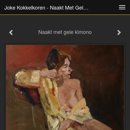
Joke Kokkelkoren - Naakt Met Gele Kimono
Tog
navi
Naakt met gele kimono