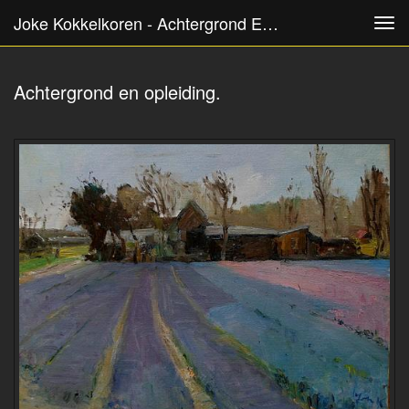
Joke Kokkelkoren - Achtergrond En Opleiding.
Tog
navi
Achtergrond en opleiding.